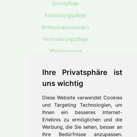
Grundpflege
Behandlungspflege
Betreuungsleistungen
Verhinderungspflege
Pflegeberatung
Haushaltshilfe
Ihre Privatsphäre ist
uns wichtig
Unternehmen
Diese Website verwendet Cookies
und Targeting Technologien, um
Unser Team
Ihnen ein besseres Internet-
Erlebnis zu ermöglichen und die
Jobs
Werbung, die Sie sehen, besser an
Kontakt
Ihre Bedürfnisse anzupassen.