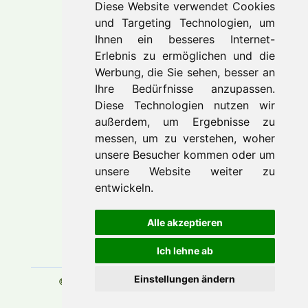
Diese Website verwendet Cookies
und Targeting Technologien, um
Unser Team
Ihnen ein besseres Internet-
Erlebnis zu ermöglichen und die
Jobs
Werbung, die Sie sehen, besser an
Kontakt
Ihre Bedürfnisse anzupassen.
Diese Technologien nutzen wir
außerdem, um Ergebnisse zu
messen, um zu verstehen, woher
Information
unsere Besucher kommen oder um
unsere Website weiter zu
entwickeln.
Impressum
Datenschutz
Alle akzeptieren
Ich lehne ab
Einstellungen ändern
© BSB Ambulanter Pflegedienst GmbH 2026